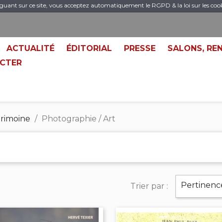
guant sur ce site, vous acceptez automatiquement le RGPD & la loi sur les coo
ACTUALITÉ
ÉDITORIAL
PRESSE
SALONS, RE
CTER
trimoine
Photographie / Art
Pertinenc
Trier par :