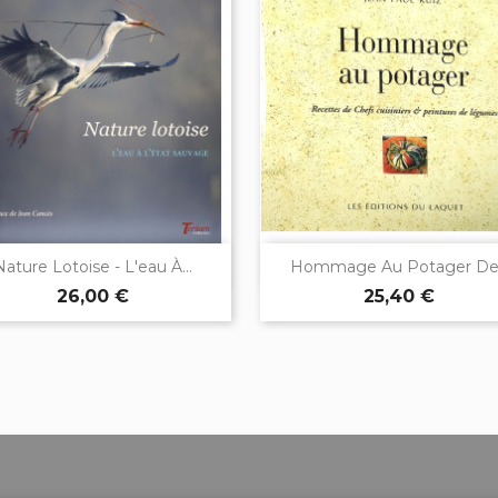


Aperçu rapide
Aperçu rapide
Nature Lotoise - L'eau À...
Hommage Au Potager De.
26,00 €
25,40 €