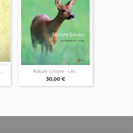

Aperçu rapide
..
Nature Lotoise - Les...
30,00 €