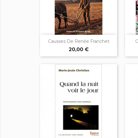

Aperçu rapide
Causses De Renée Franchet
G
20,00 €