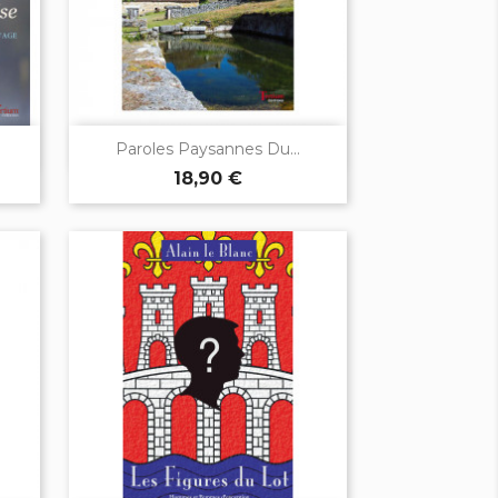

Aperçu rapide
.
Paroles Paysannes Du...
18,90 €