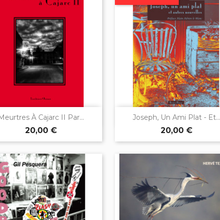


Aperçu rapide
Aperçu rapide
Meurtres À Cajarc II Par...
Joseph, Un Ami Plat - Et..
20,00 €
20,00 €