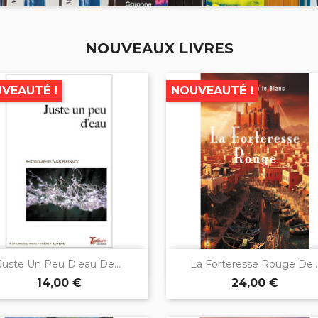
NOUVEAUX LIVRES
VEAUTÉ !
NOUVEAUTÉ !


Aperçu rapide
Aperçu rapide
Juste Un Peu D'eau De...
La Forteresse Rouge De..
14,00 €
24,00 €