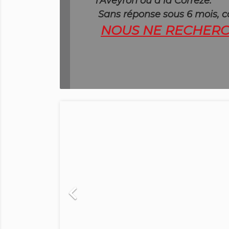
l'Aveyron ou à la Corrèze.
Sans réponse sous 6 mois,
c
NOUS NE RECHERCH
