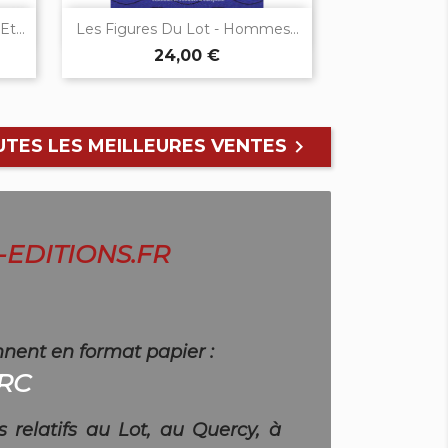

Aperçu rapide
t...
Les Figures Du Lot - Hommes...
24,00 €
TES LES MEILLEURES VENTES

EDITIONS.FR
nnent en format papier :
ARC
relatifs au Lot, au Quercy, à