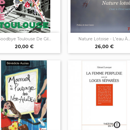


Aperçu rapide
Aperçu rapide
oodbye Toulouse De Gil...
Nature Lotoise - L'eau À..
20,00 €
26,00 €