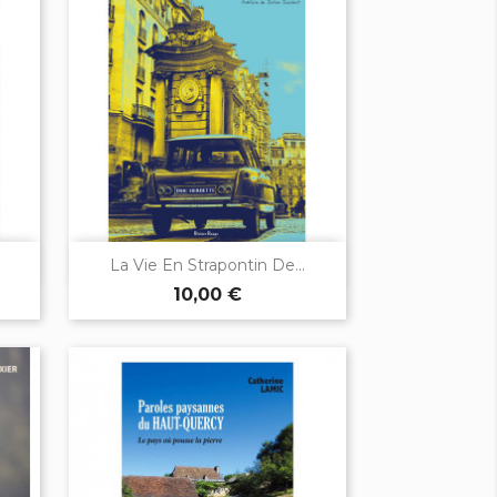

Aperçu rapide
.
La Vie En Strapontin De...
10,00 €