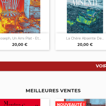


Aperçu rapide
Aperçu rapide
Joseph, Un Ami Plat - Et...
La Chère Absente De...
20,00 €
20,00 €
VOI
MEILLEURES VENTES
NOUVEAUTÉ !