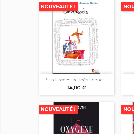
NOUVEAUTÉ !
NOU

Aperçu rapide
Surclassées De Inès Fehner...
14,00 €
NOUVEAUTÉ !
NOU