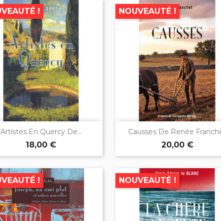
VEAUTÉ !
NOUVEAUTÉ !


Aperçu rapide
Aperçu rapide
Artistes En Quercy De...
Causses De Renée Franch
18,00 €
20,00 €
VEAUTÉ !
NOUVEAUTÉ !