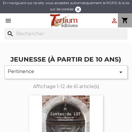
En naviguant sur ce site, vous acceptez automatiquement le RGPD & la loi
cancel
sur les cookies
shopping_cart


search
JEUNESSE (À PARTIR DE 10 ANS)
Pertinence

Affichage 1-12 de 61 article(s)