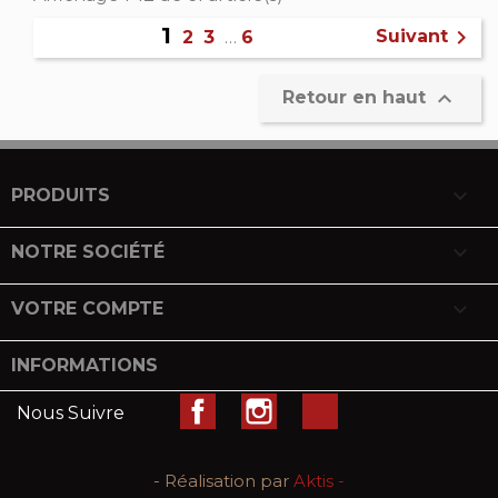
1

Suivant
2
3
…
6

Retour en haut

PRODUITS

NOTRE SOCIÉTÉ

VOTRE COMPTE
INFORMATIONS
Facebook
Instagram
LinkedIn
Nous Suivre
- Réalisation par
Aktis -