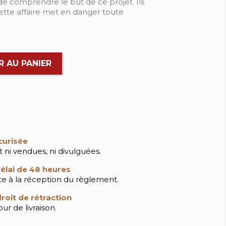
 de comprendre le but de ce projet. Ils
ette affaire met en danger toute
R AU PANIER
curisée
 ni vendues, ni divulguées.
élai de 48 heures
ite à la réception du règlement.
roit de rétraction
ur de livraison.