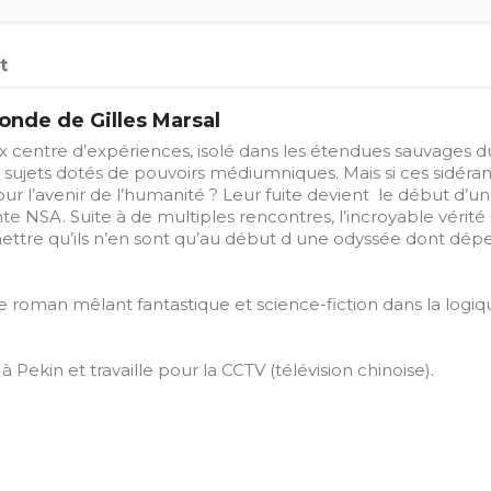
t
onde de Gilles Marsal
eux centre d’expériences, isolé dans les étendues sauvages
sujets dotés de pouvoirs médiumniques. Mais si ces sidéran
r l’avenir de l’humanité ? Leur fuite devient le début d’u
 NSA. Suite à de multiples rencontres, l’incroyable vérité se f
ettre qu’ils n’en sont qu’au début d une odyssée dont dépend 
ce roman mêlant fantastique et science-fiction dans la log
 à Pekin et travaille pour la CCTV (télévision chinoise).