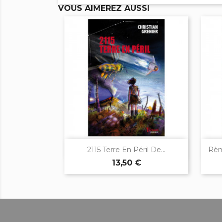
VOUS AIMEREZ AUSSI

Aperçu rapide
2115 Terre En Péril De...
Rèm
13,50 €