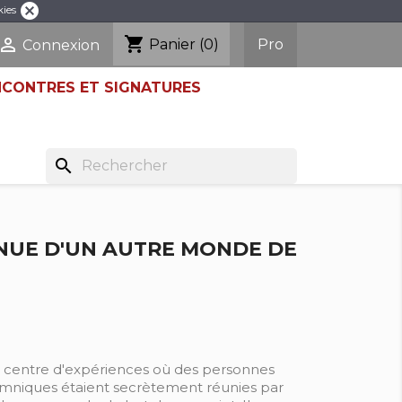
cancel
kies
shopping_cart

Pro
Panier
(0)
Connexion
NCONTRES ET SIGNATURES
search
NUE D'UN AUTRE MONDE DE
n centre d'expériences où des personnes
mniques étaient secrètement réunies par