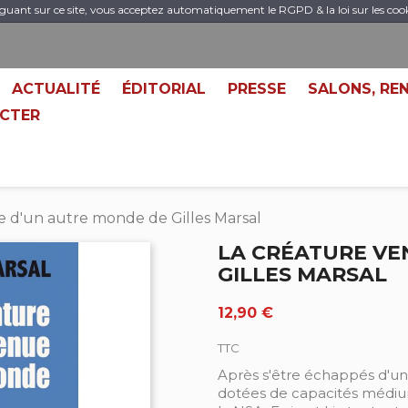
guant sur ce site, vous acceptez automatiquement le RGPD & la loi sur les coo
ACTUALITÉ
ÉDITORIAL
PRESSE
SALONS, RE
CTER
e d'un autre monde de Gilles Marsal
LA CRÉATURE VE
GILLES MARSAL
12,90 €
TTC
Après s'être échappés d'u
dotées de capacités médiu