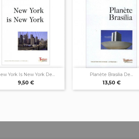


Aperçu rapide
Aperçu rapide
ew York Is New York De...
Planète Brasilia De...
9,50 €
13,50 €