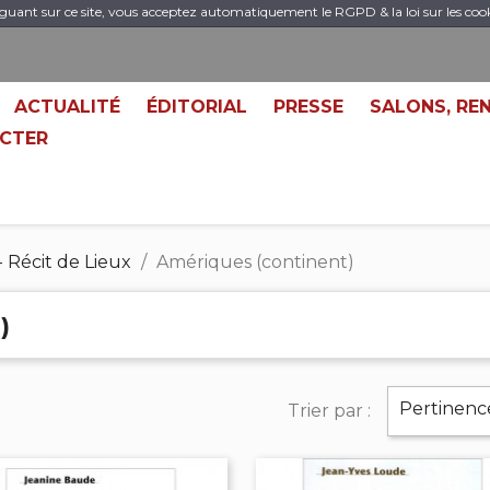
guant sur ce site, vous acceptez automatiquement le RGPD & la loi sur les coo
ACTUALITÉ
ÉDITORIAL
PRESSE
SALONS, RE
CTER
- Récit de Lieux
Amériques (continent)
)
Pertinenc
Trier par :