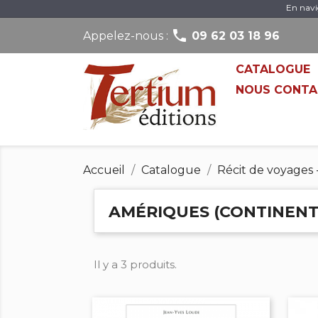
En navi

Appelez-nous :
09 62 03 18 96
CATALOGUE
NOUS CONTA
Accueil
Catalogue
Récit de voyages 
AMÉRIQUES (CONTINENT
Il y a 3 produits.