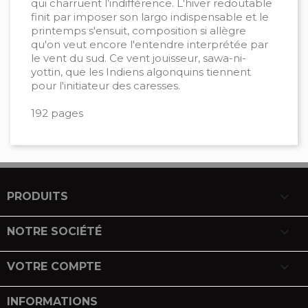
qui charruent l’indifférence. L'hiver redoutable
finit par imposer son largo indispensable et le
printemps s'ensuit, composition si allègre
qu'on veut encore l'entendre interprétée par
le vent du sud. Ce vent jouisseur, sawa-ni-
yottin, que les Indiens algonquins tiennent
pour l'initiateur des caresses.
192 pages

PRODUITS

NOTRE SOCIÉTÉ

VOTRE COMPTE
INFORMATIONS