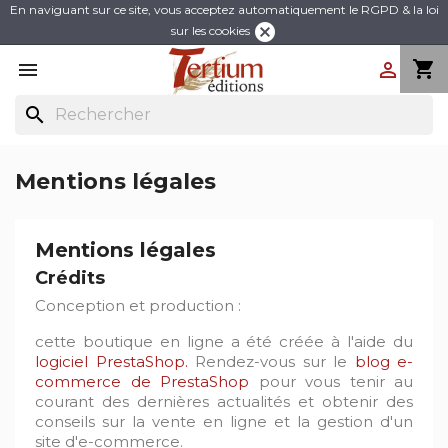
En naviguant sur ce site, vous acceptez automatiquement le RGPD & la loi
cancel
sur les cookies
shopping_cart


search
Mentions légales
Mentions légales
Crédits
Conception et production :
cette boutique en ligne a été créée à l'aide du
logiciel PrestaShop.
Rendez-vous sur le
blog e-
commerce de PrestaShop
pour vous tenir au
courant des dernières actualités et obtenir des
conseils sur la vente en ligne et la gestion d'un
site d'e-commerce.