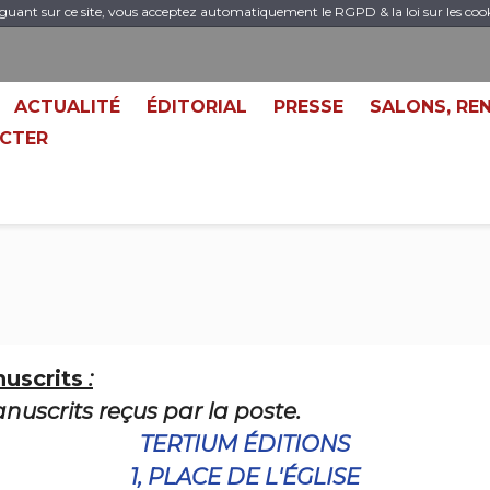
guant sur ce site, vous acceptez automatiquement le RGPD & la loi sur les coo
ACTUALITÉ
ÉDITORIAL
PRESSE
SALONS, RE
CTER
nuscrits
:
uscrits reçus par la poste.
TERTIUM ÉDITIONS
1, PLACE DE L'ÉGLISE