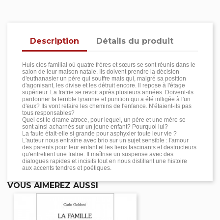
Description
Détails du produit
Huis clos familial où quatre frères et sœurs se sont réunis dans le
salon de leur maison natale. Ils doivent prendre la décision
d'euthanasier un père qui souffre mais qui, malgré sa position
d'agonisant, les divise et les détruit encore. Il repose à l'étage
supérieur. La fratrie se revoit après plusieurs années. Doivent-ils
pardonner la terrible tyrannie et punition qui a été infligée à l'un
d'eux? Ils vont refaire les chemins de l'enfance. N'étaient-ils pas
tous responsables?
Quel est le drame atroce, pour lequel, un père et une mère se
sont ainsi acharnés sur un jeune enfant? Pourquoi lui?
La faute était-elle si grande pour asphyxier toute leur vie ?
L'auteur nous entraîne avec brio sur un sujet sensible : l'amour
des parents pour leur enfant et les liens fascinants et destructeurs
qu'entretient une fratrie. Il maîtrise un suspense avec des
dialogues rapides et incisifs tout en nous distillant une histoire
aux accents tendres et poétiques.
VOUS AIMEREZ AUSSI