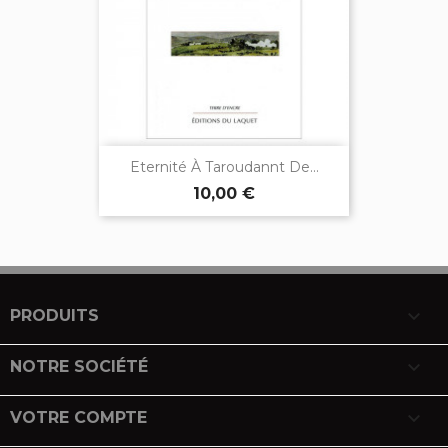
Eternité À Taroudannt De...
10,00 €

PRODUITS

NOTRE SOCIÉTÉ

VOTRE COMPTE