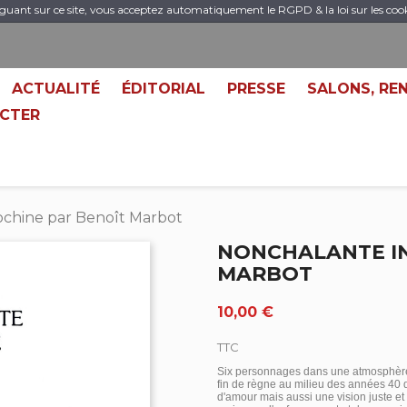
guant sur ce site, vous acceptez automatiquement le RGPD & la loi sur les coo
ACTUALITÉ
ÉDITORIAL
PRESSE
SALONS, RE
CTER
chine par Benoît Marbot
NONCHALANTE I
MARBOT
10,00 €
TTC
Six personnages dans une atmosphère d
fin de règne au milieu des années 40 d
d'amour mais aussi une vision juste et