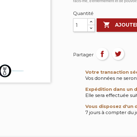
racis-me, d'enfermement et de pouvoir
Quantité

AJOUTE
Partager
Votre transaction sé
Vos données ne seront
Expédition dans un d
Elle sera effectuée su
Vous disposez d'un d
7 jours à compter du jo