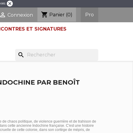
cancel
kies
shopping_cart

Pro
Panier
(0)
Connexion
NCONTRES ET SIGNATURES
search
NDOCHINE PAR BENOÎT
e chaos politique, de violence guerrière et de trahison de
ans cette ancienne Indochine française. C'est une histoire
 cruelle de cette colonie, dans son cortège de mépris, de