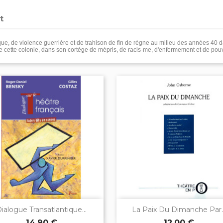
t
, de violence guerrière et de trahison de fin de règne au milieu des années 40 d
de cette colonie, dans son cortège de mépris, de racis-me, d'enfermement et de pouv


Aperçu rapide
Aperçu rapide
ialogue Transatlantique...
La Paix Du Dimanche Par..
14,90 €
12,00 €