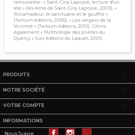
renouvelée : « Saint-Cirq-Lapopie, lecture d'un
site » (les Amis de Saint-Cirq-Lapopie, 2003), «
Rocamadour, le sanctuaire et le gouffre »
(Tertium éditions, 2006), « Les vergers de la
Vicomté » (Tertium éditions, 2010). Citons
également « l'Anthologie des poètes du
Quercy » (Les éditions du Laquet, 2001).

PRODUITS

NOTRE SOCIÉTÉ

VOTRE COMPTE
INFORMATIONS
Facebook
Instagram
LinkedIn
Nous Suivre