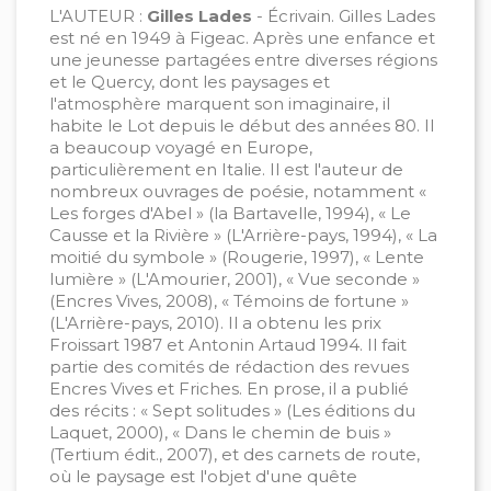
L'AUTEUR :
Gilles Lades
- Écrivain. Gilles Lades
est né en 1949 à Figeac. Après une enfance et
une jeunesse partagées entre diverses régions
et le Quercy, dont les paysages et
l'atmosphère marquent son imaginaire, il
habite le Lot depuis le début des années 80. Il
a beaucoup voyagé en Europe,
particulièrement en Italie. Il est l'auteur de
nombreux ouvrages de poésie, notamment «
Les forges d'Abel » (la Bartavelle, 1994), « Le
Causse et la Rivière » (L'Arrière-pays, 1994), « La
moitié du symbole » (Rougerie, 1997), « Lente
lumière » (L'Amourier, 2001), « Vue seconde »
(Encres Vives, 2008), « Témoins de fortune »
(L'Arrière-pays, 2010). Il a obtenu les prix
Froissart 1987 et Antonin Artaud 1994. Il fait
partie des comités de rédaction des revues
Encres Vives et Friches. En prose, il a publié
des récits : « Sept solitudes » (Les éditions du
Laquet, 2000), « Dans le chemin de buis »
(Tertium édit., 2007), et des carnets de route,
où le paysage est l'objet d'une quête