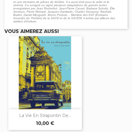
et une trentaine de pièces de théâtre. Il a aussi écrit pour la radio et le
cinéma. Il a cosigné ou signé plusieurs adaptations de grands textes
enregistrées par Jean Rochefort, Jean-Pierre Cassel, Barbara Schultz, Élie
Semoun, Pierre Richard, Jacques Gambelin, Charles Aznavour, Rachida
Brakni, Daniel Mesguich, Bruno Putzulu… Membre des EAT (Écrivains
Associés du Théâtre) de la SACD et de la SACEM, il anime par ailleurs des
ateliers d'écriture.
VOUS AIMEREZ AUSSI
La Vie En Strapontin De...
10,00 €