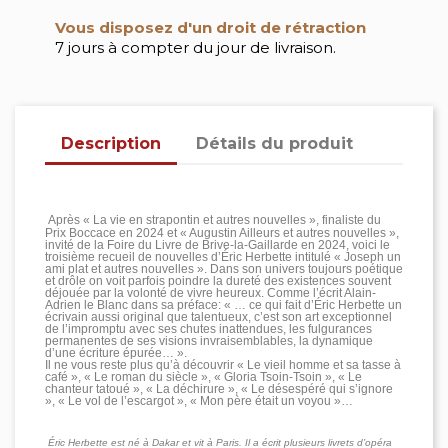
Vous disposez d'un droit de rétraction
7 jours à compter du jour de livraison.
Description
Détails du produit
Après « La vie en strapontin et autres nouvelles », finaliste du
Prix Boccace en 2024 et « Augustin Ailleurs et autres nouvelles »,
invité de la Foire du Livre de Brive-la-Gaillarde en 2024, voici le
troisième recueil de nouvelles d’Éric Herbette intitulé « Joseph un
ami plat et autres nouvelles ». Dans son univers toujours poétique
et drôle on voit parfois poindre la dureté des existences souvent
déjouée par la volonté de vivre heureux. Comme l’écrit Alain-
Adrien le Blanc dans sa préface: « … ce qui fait d’Éric Herbette un
écrivain aussi original que talentueux, c’est son art exceptionnel
de l’impromptu avec ses chutes inattendues, les fulgurances
permanentes de ses visions invraisemblables, la dynamique
d’une écriture épurée… ».
Il ne vous reste plus qu’à découvrir « Le vieil homme et sa tasse à
café », « Le roman du siècle », « Gloria Tsoin-Tsoin », « Le
chanteur tatoué », « La déchirure », « Le désespéré qui s’ignore
», « Le vol de l’escargot », « Mon père était un voyou »…
Éric Herbette est né à Dakar et vit à Paris. Il a écrit plusieurs livrets d’opéra