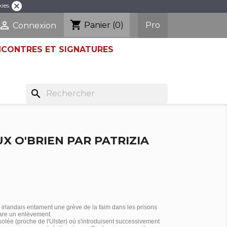
cancel
kies
shopping_cart

Pro
Panier
(0)
Connexion
NCONTRES ET SIGNATURES
search
UX O'BRIEN PAR PATRIZIA
s irlandais entament une grève de la faim dans les prisons
are un enlèvement.
olée (proche de l'Ulster) où s'introduisent successivement