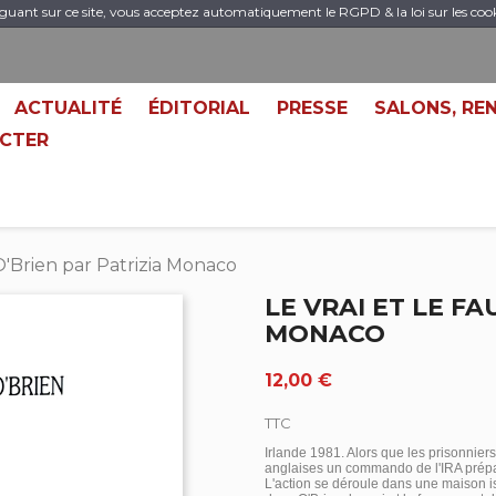
guant sur ce site, vous acceptez automatiquement le RGPD & la loi sur les coo
ACTUALITÉ
ÉDITORIAL
PRESSE
SALONS, RE
CTER
 O'Brien par Patrizia Monaco
LE VRAI ET LE FA
MONACO
12,00 €
TTC
Irlande 1981. Alors que les prisonnier
anglaises un commando de l'IRA prép
L'action se déroule dans une maison is