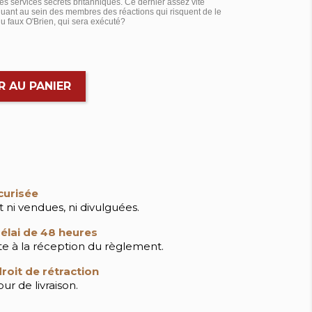
 des services secrets britanniques. Ce dernier assez vite
ant au sein des membres des réactions qui risquent de le
du faux O'Brien, qui sera exécuté?
R AU PANIER
curisée
 ni vendues, ni divulguées.
élai de 48 heures
ite à la réception du règlement.
roit de rétraction
ur de livraison.