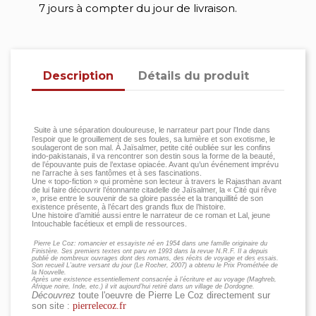
7 jours à compter du jour de livraison.
Description
Détails du produit
Suite à une séparation douloureuse, le narrateur part pour l’Inde dans
l’espoir que le grouillement de ses foules, sa lumière et son exotisme, le
soulageront de son mal. À Jaïsalmer, petite cité oubliée sur les confins
indo-pakistanais, il va rencontrer son destin sous la forme de la beauté,
de l’épouvante puis de l’extase opiacée. Avant qu’un événement imprévu
ne l’arrache à ses fantômes et à ses fascinations.
Une « topo-fiction » qui promène son lecteur à travers le Rajasthan avant
de lui faire découvrir l’étonnante citadelle de Jaïsalmer, la « Cité qui rêve
», prise entre le souvenir de sa gloire passée et la tranquillité de son
existence présente, à l’écart des grands flux de l’histoire.
Une histoire d’amitié aussi entre le narrateur de ce roman et Lal, jeune
Intouchable facétieux et empli de ressources.
Pierre Le Coz: romancier et essayiste né en 1954 dans une famille originaire du
Finistère. Ses premiers textes ont paru en 1993 dans la revue N.R.F. Il a depuis
publié de nombreux ouvrages dont des romans, des récits de voyage et des essais.
Son recueil L’autre versant du jour (Le Rocher, 2007) a obtenu le Prix Prométhée de
la Nouvelle.
Après une existence essentiellement consacrée à l’écriture et au voyage (Maghreb,
Afrique noire, Inde, etc.) il vit aujourd’hui retiré dans un village de Dordogne.
Découvrez
toute l'oeuvre de Pierre Le Coz directement sur
son site :
pierrelecoz.fr