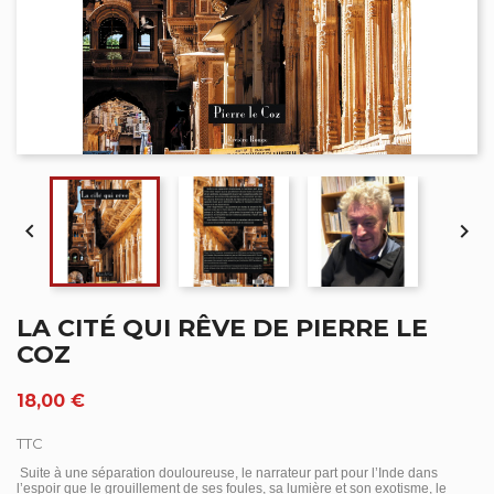


LA CITÉ QUI RÊVE DE PIERRE LE
COZ
18,00 €
TTC
Suite à une séparation douloureuse, le narrateur part pour l’Inde dans
l’espoir que le grouillement de ses foules, sa lumière et son exotisme, le