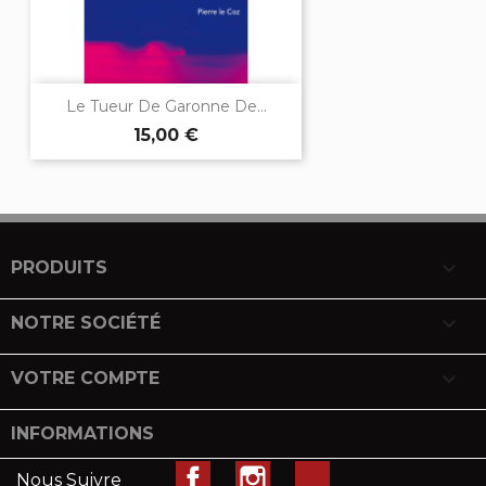
Le Tueur De Garonne De...
15,00 €

PRODUITS

NOTRE SOCIÉTÉ

VOTRE COMPTE
INFORMATIONS
Facebook
Instagram
LinkedIn
Nous Suivre