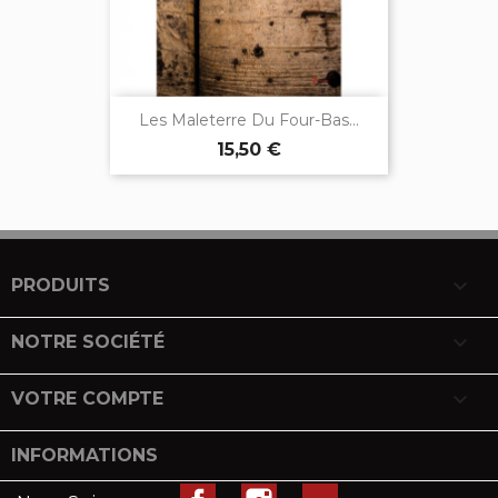
Les Maleterre Du Four-Bas...
15,50 €

PRODUITS

NOTRE SOCIÉTÉ

VOTRE COMPTE
INFORMATIONS
Facebook
Instagram
LinkedIn