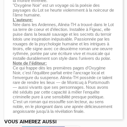
la montre effrénée.
"Oxygène Noir" est un voyage où la poésie des
paysages du Lot se heurte violemment à la noirceur de
l'âme humaine.
L'auteure:
Née dans les Ardennes, Alinéa-TH a trouvé dans le Lot
sa terre de coeur et d’élection. Installée à Figeac, elle
puise dans la beauté sauvage et les secrets du terroir
lotois une inspiration inépuisable. Passionnée par les
rouages de la psychologie humaine et les intrigues à
tiroirs, elle signe avec ce deuxième roman une oeuvre
rythmée, portée par une écriture vive et musicale qui
installe durablement son style dans l'univers du polar.
Note de l'éditeur:
Ce qui frappe dès les premières pages d'Oxygène
Noir, c'est l'équilibre parfait entre l'ancrage local et
l'envergure du suspense. Alinéa-TH possède ce talent
rare de rendre les lieux — de Montcuq à Portsmouth
— aussi vivants que ses personnages. Nous avons
été séduits par cette capacité à mêler l'enquête
criminelle pure à une sensibilité presque poétique.
C'est un roman qui essouffle son lecteur, au sens
noble, en le plongeant dans une apnée délicieusement
angoissante jusqu'à la révélation finale.
VOUS AIMEREZ AUSSI