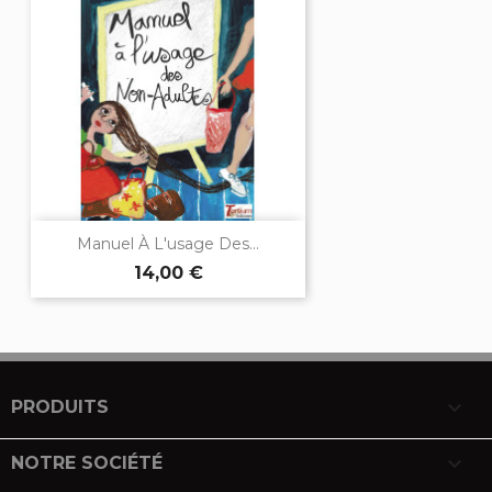
Manuel À L'usage Des...
14,00 €

PRODUITS

NOTRE SOCIÉTÉ