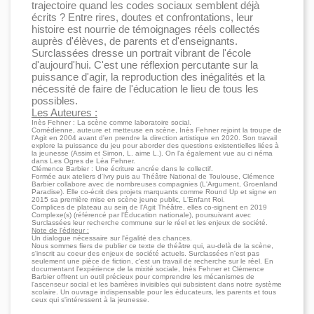
trajectoire quand les codes sociaux semblent déjà
écrits ? Entre rires, doutes et confrontations, leur
histoire est nourrie de témoignages réels collectés
auprès d'élèves, de parents et d'enseignants.
Surclassées dresse un portrait vibrant de l'école
d'aujourd'hui. C'est une réflexion percutante sur la
puissance d'agir, la reproduction des inégalités et la
nécessité de faire de l'éducation le lieu de tous les
possibles.
Les Auteures :
Inès Fehner : La scène comme laboratoire social.
Comédienne, auteure et metteuse en scène, Inès Fehner rejoint la troupe de
l'Agit en 2004 avant d'en prendre la direction artistique en 2020. Son travail
explore la puissance du jeu pour aborder des questions existentielles liées à
la jeunesse (Assim et Simon, L. aime L.). On l'a également vue au ci néma
dans Les Ogres de Léa Fehner.
Clémence Barbier : Une écriture ancrée dans le collectif.
Formée aux ateliers d'Ivry puis au Théâtre National de Toulouse, Clémence
Barbier collabore avec de nombreuses compagnies (L'Argument, Groenland
Paradise). Elle co-écrit des projets marquants comme Round Up et signe en
2015 sa première mise en scène jeune public, L'Enfant Roi.
Complices de plateau au sein de l'Agit Théâtre, elles co-signent en 2019
Complexe(s) (référencé par l'Éducation nationale), poursuivant avec
Surclassées leur recherche commune sur le réel et les enjeux de société.
Note de l'éditeur :
Un dialogue nécessaire sur l'égalité des chances.
Nous sommes fiers de publier ce texte de théâtre qui, au-delà de la scène,
s'inscrit au coeur des enjeux de société actuels. Surclassées n'est pas
seulement une pièce de fiction, c'est un travail de recherche sur le réel. En
documentant l'expérience de la mixité sociale, Inès Fehner et Clémence
Barbier offrent un outil précieux pour comprendre les mécanismes de
l'ascenseur social et les barrières invisibles qui subsistent dans notre système
scolaire. Un ouvrage indispensable pour les éducateurs, les parents et tous
ceux qui s'intéressent à la jeunesse.