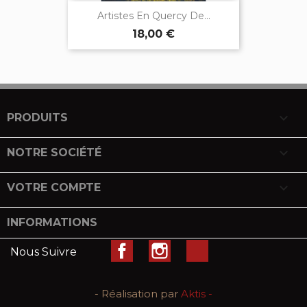
Artistes En Quercy De...
18,00 €

PRODUITS

NOTRE SOCIÉTÉ

VOTRE COMPTE
INFORMATIONS
Facebook
Instagram
LinkedIn
Nous Suivre
- Réalisation par
Aktis -