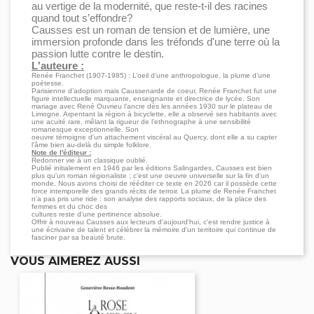
au vertige de la modernité, que reste-t-il des racines
quand tout s’effondre?
Causses est un roman de tension et de lumière, une
immersion profonde dans les tréfonds d'une terre où la
passion lutte contre le destin.
L'auteure :
Renée Franchet (1907-1985) : L’oeil d’une anthropologue, la plume d’une
poétesse.
Parisienne d’adoption mais Caussenarde de coeur, Renée Franchet fut une
figure intellectuelle marquante, enseignante et directrice de lycée. Son
mariage avec René Ouvrieu l’ancre dès les années 1930 sur le plateau de
Limogne. Arpentant la région à bicyclette, elle a observé ses habitants avec
une acuité rare, mêlant la rigueur de l’ethnographe à une sensibilité
romanesque exceptionnelle. Son
oeuvre témoigne d'un attachement viscéral au Quercy, dont elle a su capter
l'âme bien au-delà du simple folklore.
Note de l'éditeur :
Redonner vie à un classique oublié.
Publié initialement en 1946 par les éditions Salingardes, Causses est bien
plus qu'un roman régionaliste ; c'est une oeuvre universelle sur la fin d'un
monde. Nous avons choisi de rééditer ce texte en 2026 car il possède cette
force intemporelle des grands récits de terroir. La plume de Renée Franchet
n'a pas pris une ride : son analyse des rapports sociaux, de la place des
femmes et du choc des
cultures reste d'une pertinence absolue.
Offrir à nouveau Causses aux lecteurs d'aujourd'hui, c'est rendre justice à
une écrivaine de talent et célébrer la mémoire d'un territoire qui continue de
fasciner par sa beauté brute.
VOUS AIMEREZ AUSSI